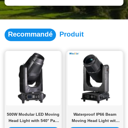
Recommandé
Produit
500W Modular LED Moving
Waterproof IP66 Beam
Head Light with 540° Pan
Moving Head Light with
and 270° Tilt Movement for
400W Module LED and 4-