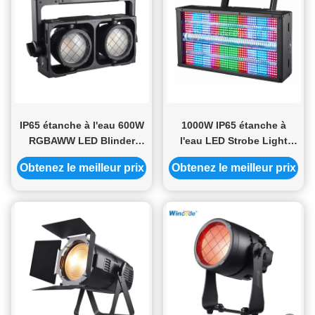
IP65 étanche à l'eau 600W
1000W IP65 étanche à
RGBAWW LED Blinder
l'eau LED Strobe Light
Strobe Light CRI95 1800K-
Cool Blanc + RGB DMX512
Obtenez le meilleur prix
Obtenez le meilleur prix
10000K réglable en blanc
DMX512/RDM