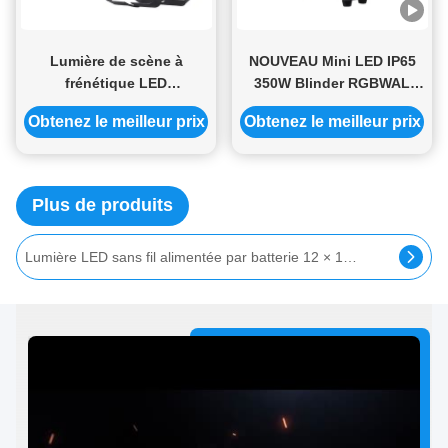
Lumière de scène à
NOUVEAU Mini LED IP65
frénétique LED
350W Blinder RGBWAL
professionnel COB 2800K-
DMX RDM Haut CRI95
Obtenez le meilleur prix
Obtenez le meilleur prix
6300K Blanc frais IP20
Plus de produits
10W LED sans fil DMX éclairage LED de boîte de nuit, projecteurs alimentés par batterie avec Gobos