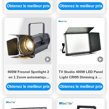
7pcs 60W LED intégré
scène BSW tête en
Obtenez le meilleur prix
Obtenez le meilleur prix
dans la bande de lumière
mouvement avec 3
fantôme
broches 5 broches
connecteur XLR Dmx
400W Fresnel Spotlight 2
TV Studio 400W LED Panel
en 1 Zoom automatique
Light CRI95 Dimming à 16
400W + 400W COB LED
bits 120° Faisceau
Obtenez le meilleur prix
Obtenez le meilleur prix
Zoom automatique CRI97
DMX512 Compatible avec
175mm Len RDM DMX
le RDM