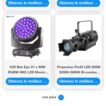
Obtenez le meilleur prix
Obtenez le meilleur prix
Professional Stage
35° Zoom Angle for
Lighting
Outdoor All Weather
K25 Bee Eye 37 x 40W
Projecteur Profil LED 200W
RGBW 4IN1 LED Moving
3200K-5600K Bi-couleur
Head Light with DMX512
Durée de vie 50000h
Obtenez le meilleur prix
Obtenez le meilleur prix
and RDM Control and
50000 Hours Lifespan
voir plus