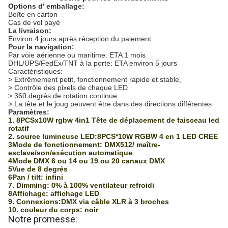
Options d' emballage:
Boîte en carton
Cas de vol payé
La livraison:
Environ 4 jours après réception du paiement
Pour la navigation:
Par voie aérienne ou maritime: ETA 1 mois
DHL/UPS/FedEx/TNT à la porte: ETA environ 5 jours
Caractéristiques:
> Extrêmement petit, fonctionnement rapide et stable,
> Contrôle des pixels de chaque LED
> 360 degrés de rotation continue
> La tête et le joug peuvent être dans des directions différentes
Paramètres:
1. 8PCSx10W rgbw 4in1 Tête de déplacement de faisceau led
rotatif
2. source lumineuse LED:8PCS*10W RGBW 4 en 1 LED CREE
3Mode de fonctionnement: DMX512/ maître-
esclave/son/exécution automatique
4Mode DMX 6 ou 14 ou 19 ou 20 canaux DMX
5Vue de 8 degrés
6Pan / tilt: infini
7. Dimming: 0% à 100% ventilateur refroidi
8Affichage: affichage LED
9. Connexions:DMX via câble XLR à 3 broches
10. couleur du corps: noir
Notre promesse: