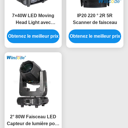
7×40W LED Moving
IP20 220 ° 2R 5R
Head Light avec
Scanner de faisceau
fonction de zoom Pixel
Obtenez le meilleur prix
Effets de lavage par
Obtenez le meilleur prix
faisceau
2° 80W Faisceau LED
Capteur de lumière pour