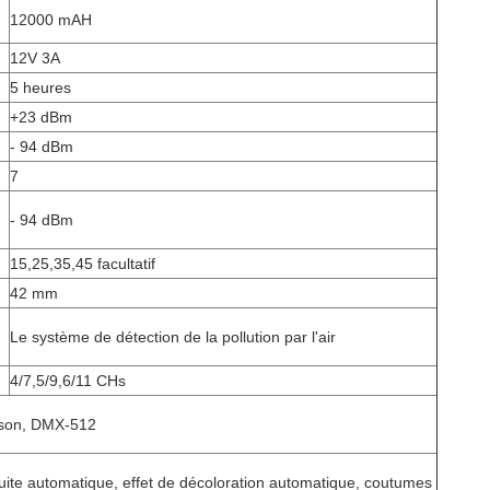
12000 mAH
12V 3A
5 heures
+23 dBm
- 94 dBm
7
- 94 dBm
15,25,35,45 facultatif
42 mm
Le système de détection de la pollution par l'air
4/7,5/9,6/11 CHs
u son, DMX-512
uite automatique, effet de décoloration automatique, coutumes