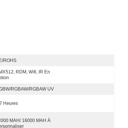
E/ROHS
X512, RDM, Wifi, IR En 
tion
GBW/RGBAW/RGBAW UV
7 Heures
2000 MAH/ 16000 MAH À 
rsonnaliser