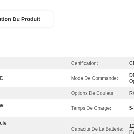
ption Du Produit
Certification:
C
DM
ED
Mode De Commande:
Op
Options De Couleur:
R
e 
Temps De Charge:
5-
le 
1
Capacité De La Batterie:
Pe