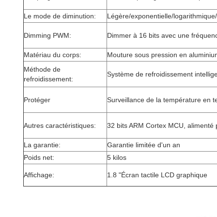
Le mode de diminution:
Légère/exponentielle/logarithmique
Dimming PWM:
Dimmer à 16 bits avec une fréquen
Matériau du corps:
Mouture sous pression en alumini
Méthode de
Système de refroidissement intellige
refroidissement:
Protéger
Surveillance de la température en t
Autres caractéristiques:
32 bits ARM Cortex MCU, alimenté p
La garantie:
Garantie limitée d'un an
Poids net:
5 kilos
Affichage:
1.8 "Écran tactile LCD graphique