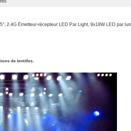
res
5°
, 
2.4G Émetteur-récepteur LED Par Light
, 
9x18W LED par lum
ions de lentilles.