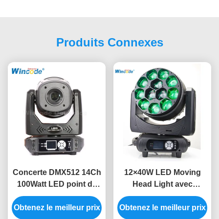
Produits Connexes
Concerte DMX512 14Ch
12×40W LED Moving
100Watt LED point de
Head Light avec
déplacement de la tête
fonction de pixel Zoom
Obtenez le meilleur prix
de lumière
Obtenez le meilleur prix
Effets de lavage par