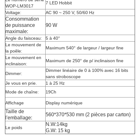
7 LED Hobbit
WOP-LM3017
Voltage:
AC 90 ~ 250 V, 50/60 Hz
Consommation
de puissance
90 W
maximale:
Angle du faisceau:
5 à 40°
Le mouvement de
Maximum 540° de largeur / largeur fine
la poêle:
Le mouvement en
Maximum de 250° de p/ inclinaison fine
inclinaison:
Dimmer linéaire de 0 à 100% avec 16 bits
Dimmer:
sans stroboscope
Je vous en prie.
1 à 25 Hz
Mode de chaîne:
19Ch
Affichage
Display numérique
Taille de
560*370*530 mm (2 pièces par carton)
l'emballage:
N.W:14kg
Le poids
G.W: 15 kg