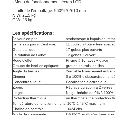
- Menu de fonctionnement: écran LCD
- Taille de l'emballage: 560*470*610 mm
N.W: 21,5 kg
G.W: 23 kg
Les spécifications:
Je vous en prie.
stroboscope à impulsion, stro
Je ne sais pas si c'est vrai.
11 couleurs+ouverture avec rota
Gobo statique
17 gobos plus ouverts
La rotation de Gobo:
12 gobos + ouvert
Roue d'effet:
Prisme à 16 faces + glace
Groupe de lentilles optiques:
groupe de trois lentilles
Angle du faisceau
2réglable linéairement entre 5
Dimmer:
0 à 100% d'obscurcissement 
Concentrez-vous!
Focalisation électronique
Zoom:
Réglage du zoom à 2 verres
Le gel
Neige linéaire de 0% à 100%
Protection thermique:
un thermostat de protection 
Température de fonctionnement:
-10°C à 45°C maximum
Chaîne de contrôle:
16/24 chs
Mode de commande:
DMX512, maître/esclave, son 