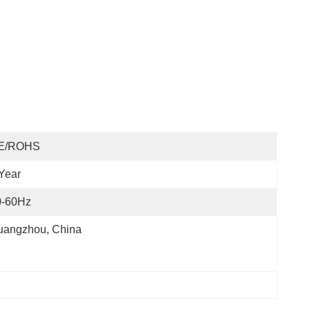
E/ROHS
Year
0-60Hz
uangzhou, China