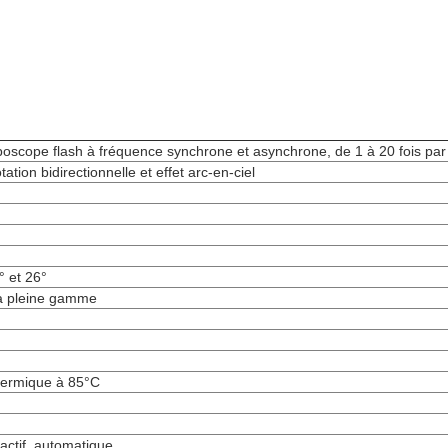
boscope flash à fréquence synchrone et asynchrone, de 1 à 20 fois pa
tion bidirectionnelle et effet arc-en-ciel
° et 26°
à pleine gamme
thermique à 85°C
actif, automatique