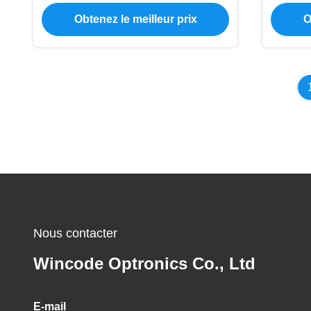
coulée sous pression pour l'
7x
Obtenez le meilleur prix
O
architecture
Nous contacter
Wincode Optronics Co., Ltd
E-mail