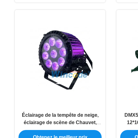
Éclairage de la tempête de neige,
DMX51
éclairage de scène de Chauvet,
12*1
éclairage de scène de 18W
fais
Obtenez le meilleur prix
O
RGBWAUV 6 IN1