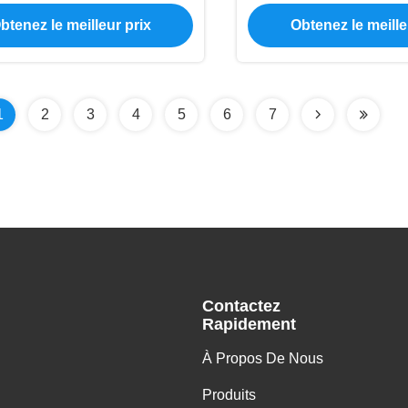
18W 0 - 100% Dimming
refroidissement int
btenez le meilleur prix
Obtenez le meille
électronique
1
2
3
4
5
6
7
Contactez
Rapidement
À Propos De Nous
Produits