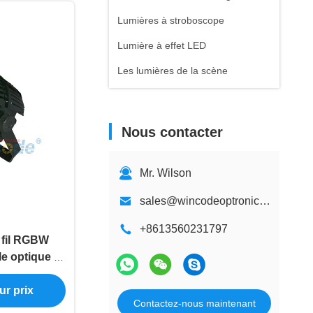
Lumières à stroboscope
Lumière à effet LED
Les lumières de la scène
Nous contacter
Mr. Wilson
sales@wincodeoptronics.com
+8613560231797
 fil RGBW
le optique à
nt
ur prix
Contactez-nous maintenant