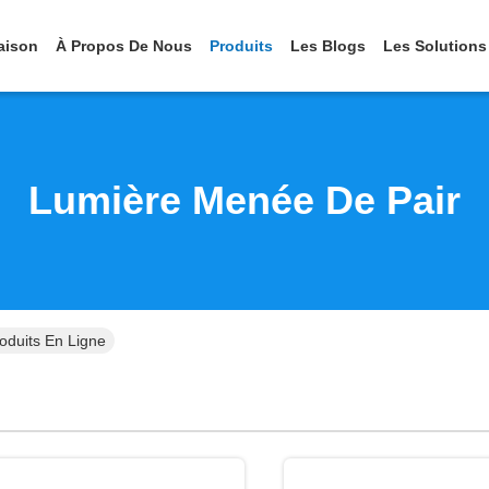
aison
À Propos De Nous
Produits
Les Blogs
Les Solutions
Lumière Menée De Pair
oduits En Ligne