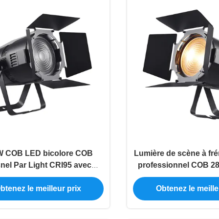
W COB LED bicolore COB
Lumière de scène à fr
nel Par Light CRI95 avec
professionnel COB 2
2/RDM 400W Effets Strobe
Blanc frais I
btenez le meilleur prix
Obtenez le meille