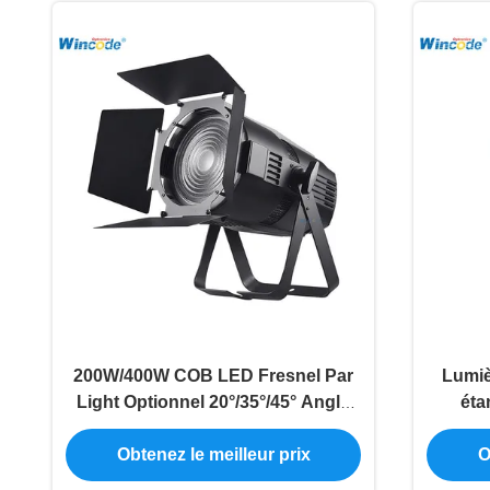
200W/400W COB LED Fresnel Par
Lumiè
Light Optionnel 20°/35°/45° Angle
éta
Bi-Color DMX512 RDM
R
Obtenez le meilleur prix
O
scint