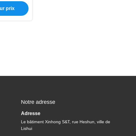
elligent
ur prix
Notre adresse
Adresse
Le bâtiment Xinhong S&T, rue Heshun, ville de
Lishui