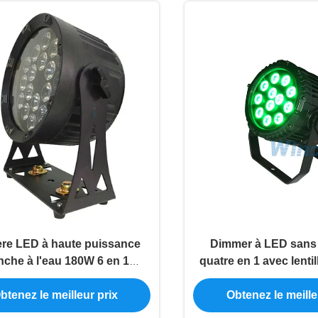
re LED à haute puissance
Dimmer à LED sans
nche à l'eau 180W 6 en 1
quatre en 1 avec lentil
GBWA + UV HDTV sans
angle différe
btenez le meilleur prix
Obtenez le meille
illement PowerCon In / Out