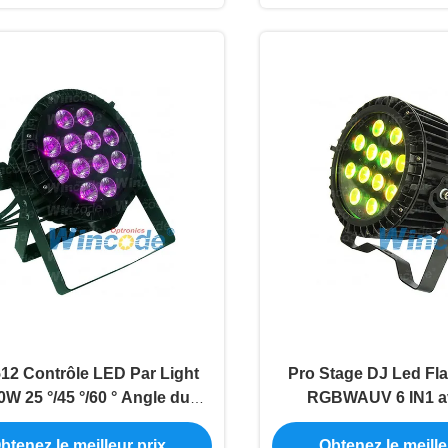
2 Contrôle LED Par Light
Pro Stage DJ Led Fla
0W 25 °/45 °/60 ° Angle du
RGBWAUV 6 IN1 a
ceau pour le spectacle de
conception d'apparenc
btenez le meilleur prix
Obtenez le meille
scène