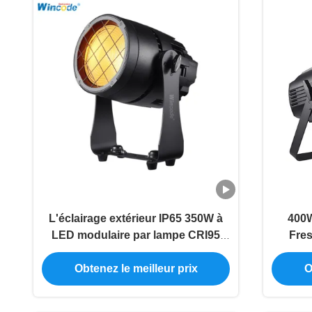
L'éclairage extérieur IP65 350W à
400
LED modulaire par lampe CRI95
Fres
10215LM
DMX51
Obtenez le meilleur prix
O