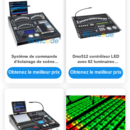
Système de commande
Dmx512 contrôleur LED
d'éclairage de scène
avec 62 luminaires
personnalisé Console de
intelligents, contrôleur de
lumière de tête mobile avec
lumière DJ pour le club de
Obtenez le meilleur prix
Obtenez le meilleur prix
1024 canaux
nuit