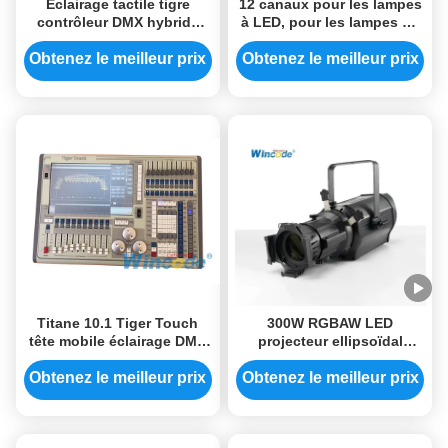
Éclairage tactile tigre
12 canaux pour les lampes
contrôleur DMX hybride
à LED, pour les lampes de
rapide grand écran pour le
scène
club / KTV
Obtenez le meilleur prix
Obtenez le meilleur prix
Titane 10.1 Tiger Touch
300W RGBAW LED
tête mobile éclairage DMX
projecteur ellipsoïdal
contrôleur intégré - en UPS
contrôle DMX512/RDM
ininterrompu
éclairage de théâtre et de
Obtenez le meilleur prix
Obtenez le meilleur prix
studio