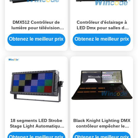
DMX512 Contrôleur de
Contrôleur d'éclairage à
lumière pour télévision,
LED Dmx pour salles de
Contrôleur LED RGB
danse
Obtenez le meilleur prix
Obtenez le meilleur prix
18 segments LED Strobe
Black Knight Lighting DMX
Stage Light Automatique
contrôleur empêcher les
DMX512 Pixel Control
fuites de lumière avec des
Lighting RDM RGB 3 en 1
boutons mécaniques
Obtenez le meilleur prix
Obtenez le meilleur prix