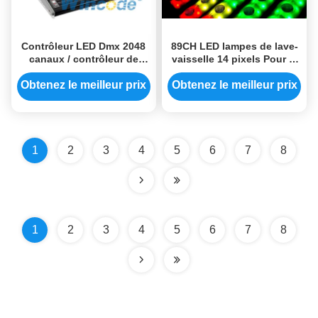
Contrôleur LED Dmx 2048
89CH LED lampes de lave-
canaux / contrôleur de
vaisselle 14 pixels Pour le
lumière de scène pour la
bâtiment extérieur Strobe
bibliothèque de luminaires
1-20 fois / seconde
Obtenez le meilleur prix
Obtenez le meilleur prix
Pearl
1
2
3
4
5
6
7
8
1
2
3
4
5
6
7
8