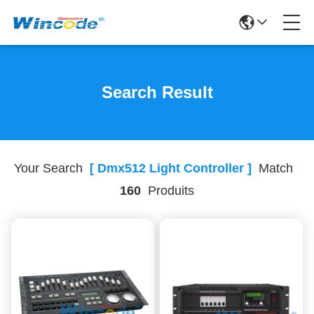
Search Result
Your Search
[ Dmx512 Light Controller ]
Match
160
Produits