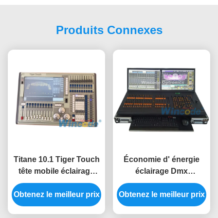
Produits Connexes
Titane 10.1 Tiger Touch
Économie d' énergie
tête mobile éclairage
éclairage Dmx
DMX contrôleur intégré
contrôleur Console
Obtenez le meilleur prix
- en UPS ininterrompu
Obtenez le meilleur prix
Chevalier noir Pour
grand spectacle /
concert