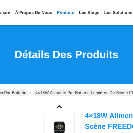
aison
À Propos De Nous
Produits
Les Blogs
Les Solutions
Détails Des Produits
s Par Batterie
4×18W Alimenté Par Batterie Lumières De Scène 
4×18W Aliment
Scène FREEDO