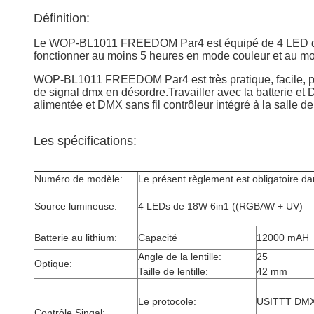
Définition:
Le WOP-BL1011 FREEDOM Par4 est équipé de 4 LED de 18
fonctionner au moins 5 heures en mode couleur et au mo
WOP-BL1011 FREEDOM Par4 est très pratique, facile, port
de signal dmx en désordre.Travailler avec la batterie et D
alimentée et DMX sans fil contrôleur intégré à la salle d
Les spécifications:
Numéro de modèle:
Le présent règlement est obligatoire d
Source lumineuse:
4 LEDs de 18W 6in1 ((RGBAW + UV)
Batterie au lithium:
Capacité
12000 mAH
Angle de la lentille:
25
Optique:
Taille de lentille:
42 mm
Le protocole:
USITTT DMX-
Contrôle Singal: