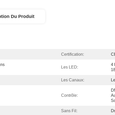
ption Du Produit
Certification:
C
ns 
4
Les LED:
1
Les Canaux:
Le
DM
Contrôle:
Au
S
Sans Fil:
Dm