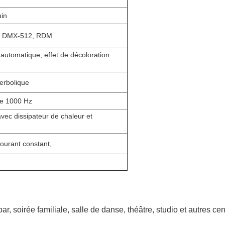
uin
on, DMX-512, RDM
 automatique, effet de décoloration
erbolique
de 1000 Hz
avec dissipateur de chaleur et
ourant constant,
, soirée familiale, salle de danse, théâtre, studio et autres ce