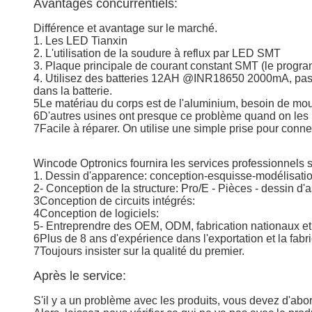
Avantages concurrentiels:
Différence et avantage sur le marché.
1. Les LED Tianxin
2. L'utilisation de la soudure à reflux par LED SMT
3. Plaque principale de courant constant SMT (le progr
4. Utilisez des batteries 12AH @INR18650 2000mA, pas com
dans la batterie.
5Le matériau du corps est de l'aluminium, besoin de mou
6D'autres usines ont presque ce problème quand on les ut
7Facile à réparer. On utilise une simple prise pour connecte
Wincode Optronics fournira les services professionnels s
1. Dessin d'apparence: conception-esquisse-modélisati
2- Conception de la structure: Pro/E - Pièces - dessin d
3Conception de circuits intégrés:
4Conception de logiciels:
5- Entreprendre des OEM, ODM, fabrication nationaux et 
6Plus de 8 ans d'expérience dans l'exportation et la fab
7Toujours insister sur la qualité du premier.
Après le service:
S'il y a un problème avec les produits, vous devez d'abo