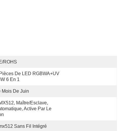
E/ROHS
 Pièces De LED RGBWA+UV 
8W 6 En 1
 Mois De Juin
X512, Maître/esclave, 
tomatique, Active Par Le 
on
x512 Sans Fil Intégré