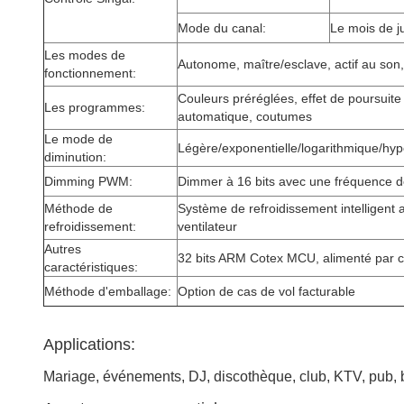
Mode du canal:
Le mois de j
Les modes de
Autonome, maître/esclave, actif au s
fonctionnement:
Couleurs préréglées, effet de poursuite
Les programmes:
automatique, coutumes
Le mode de
Légère/exponentielle/logarithmique/hyp
diminution:
Dimming PWM:
Dimmer à 16 bits avec une fréquence 
Méthode de
Système de refroidissement intelligent 
refroidissement:
ventilateur
Autres
32 bits ARM Cotex MCU, alimenté par c
caractéristiques:
Méthode d'emballage:
Option de cas de vol facturable
Applications:
Mariage, événements, DJ, discothèque, club, KTV, pub, bar