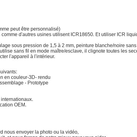
amme peut être personnalisé)
me d'autres usines utilisent ICR18650. Et utiliser ICR liquide 
lage sous pression de 1,5 à 2 mm, peinture blanche/noire sans 
ilise sans fil en mode maître/esclave, il clignote toutes les se
r l'appareil à l'intérieur.
uivants:
on en couleur-3D- rendu
'assemblage - Prototype
internationaux.
rication OEM.
rd nous envoyer la photo ou la vidéo,