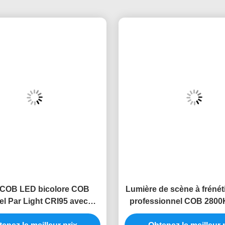
COB LED bicolore COB
Lumière de scène à fréné
el Par Light CRI95 avec
professionnel COB 2800
RDM 400W Effets Strobe
Blanc frais IP20
enez le meilleur prix
Obtenez le meilleur 