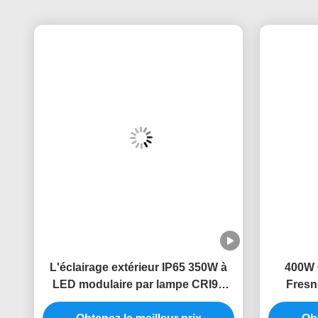
L'éclairage extérieur IP65 350W à
400W 
LED modulaire par lampe CRI95
Fresn
10215LM
DMX512/
Obtenez le meilleur prix
Obt