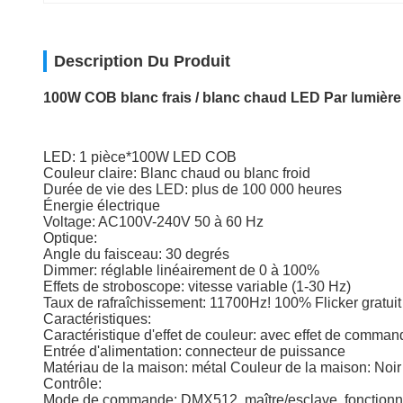
Description Du Produit
100W COB blanc frais / blanc chaud LED Par lumièr
LED: 1 pièce*100W LED COB
Couleur claire: Blanc chaud ou blanc froid
Durée de vie des LED: plus de 100 000 heures
Énergie électrique
Voltage: AC100V-240V 50 à 60 Hz
Optique:
Angle du faisceau: 30 degrés
Dimmer: réglable linéairement de 0 à 100%
Effets de stroboscope: vitesse variable (1-30 Hz)
Taux de rafraîchissement: 11700Hz! 100% Flicker gratuit
Caractéristiques:
Caractéristique d'effet de couleur: avec effet de comman
Entrée d'alimentation: connecteur de puissance
Matériau de la maison: métal Couleur de la maison: Noir
Contrôle:
Mode de commande: DMX512, maître/esclave, fonctionn