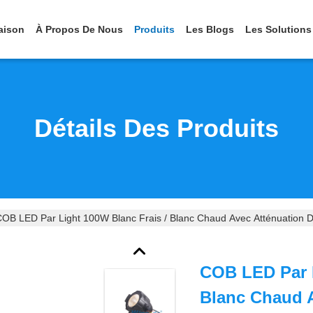
aison
À Propos De Nous
Produits
Les Blogs
Les Solutions
Détails Des Produits
COB LED Par Light 100W Blanc Frais / Blanc Chaud Avec Atténuatio
COB LED Par L
Blanc Chaud A