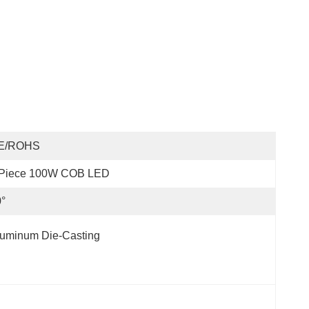
E/ROHS
 Piece 100W COB LED
°
luminum Die-Casting