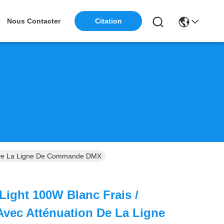
Nous Contacter
Citation
n De La Ligne De Commande DMX
ight 100W Blanc Frais /
vec Atténuation De La Ligne