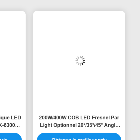
tique LED
200W/400W COB LED Fresnel Par
K-6300K
Light Optionnel 20°/35°/45° Angle
Bi-Color DMX512 RDM
prix
Obtenez le meilleur prix