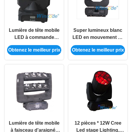
Lumière de tête mobile
Super lumineux blanc
LED à commande
LED en mouvement de
intelligente 7*10W 0-
la tête de lumière 37500
Obtenez le meilleur prix
Obtenez le meilleur prix
100% Dimmer linéaire
Lux Avec 16 / 14 / 12 /
avec 16 bits
10Chs Options
Lumière de tête mobile
12 pièces * 12W Cree
à faisceau d'araignée
Led stage Lighting,