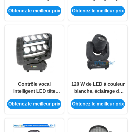
LED 8pcs 12W 4 en une
Quad Multiplex Cheap
Obtenez le meilleur prix
Obtenez le meilleur prix
couleur pour spectacle
bougeant des phares
de scène
Contrôle vocal
120 W de LED à couleur
intelligent LED tête
blanche, éclairage de
mobile lumière
tête mobile
Obtenez le meilleur prix
Obtenez le meilleur prix
motorisée focalisée
pour DJ Night Club Bar