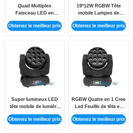
Quad Multiplex
19*12W RGBW Tête
Faisceau LED en
mobile Lampes de
mouvement de la tête
scène LED, LED Laver
Obtenez le meilleur prix
Obtenez le meilleur prix
de lumière 12pcs * 12W
Tête mobile Zoom 8 - 50
Avec 25 différents
degrés
Gobos
Super lumineux LED
RGBW Quatre en 1 Cree
tête mobile de lumière
Led Feuille de tête en
pour les spectacles de
mouvement Lumière
Obtenez le meilleur prix
Obtenez le meilleur prix
scène 12 * 10W CREE
réglable Strobe Pour DJ
RGBW quatre en un
Night Club Bar