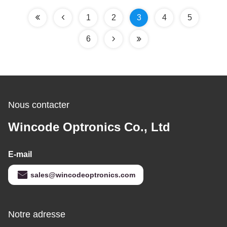
1
2
3
4
5
6
Nous contacter
Wincode Optronics Co., Ltd
E-mail
sales@wincodeoptronics.com
Notre adresse