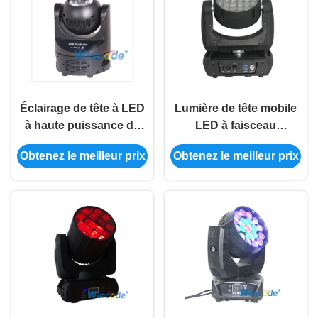
Éclairage de tête à LED
Lumière de tête mobile
à haute puissance de
LED à faisceau
60w RGBW Quatre en 1
exceptionnel LM3012 24
Obtenez le meilleur prix
Obtenez le meilleur prix
Éclairage LED pour
* 12W mélange de
lieux de divertissement
couleurs RGBW lisse